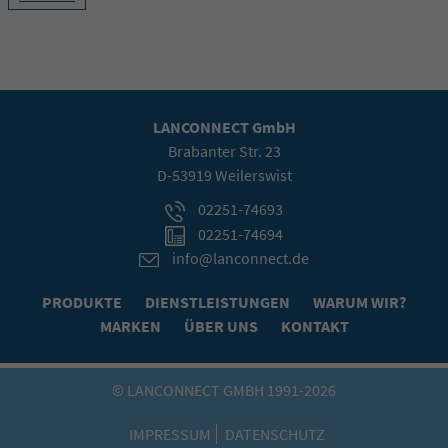
Name
_gat_gtag_UA_2421292_1
Anbieter
Google Analytics
LANCONNECT GmbH
Laufzeit
1 Minute
Brabanter Str. 23
D-53919 Weilerswist
Google verwendet dieses Cookie zur
Zweck
Unterscheidung der Nutzer.
02251-74693
02251-74694
info@lanconnect.de
PRODUKTE
DIENSTLEISTUNGEN
WARUM WIR?
MARKEN
ÜBER UNS
KONTAKT
© LANCONNECT GMBH 1991-2026
IMPRESSUM
DATENSCHUTZ