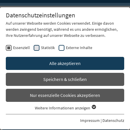
Datenschutzeinstellungen
Auf unserer Webseite werden Cookies verwendet. Einige davon
werden zwingend benötigt, während es uns andere ermöglichen,
Ihre Nutzererfahrung auf unserer Webseite zu verbessern.
Essenziell
Statistik
Externe Inhalte
Alle akzeptieren
Speichern & schließen
Nur essenzielle Cookies akzeptieren
>
>
>
>
Startseite
Produkte
Kupferkabel
Verlegekabel (Meterware)
>
>
Cat.7 Verlegekabel
Commscope Cat.7-Verlegekabel
Weitere Informationen anzeigen
0-0057893-1 AMP Installationskabel, Cat 7, simplex
Essenziell
Essenzielle Cookies werden für grundlegende Funktionen der
Impressum
|
Datenschutz
Webseite benötigt. Dadurch ist gewährleistet, dass die Webseite
PRODUKTE